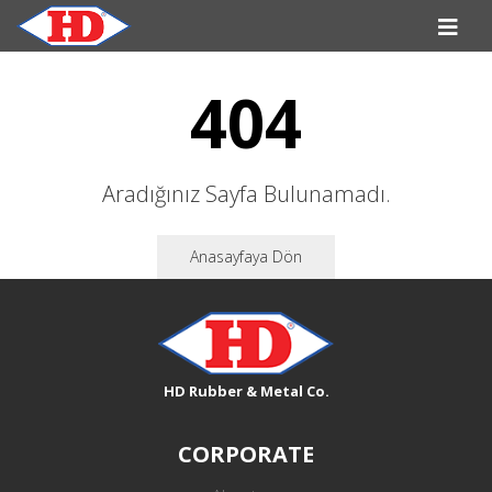
404
Aradığınız Sayfa Bulunamadı.
Anasayfaya Dön
HD Rubber & Metal Co.
CORPORATE