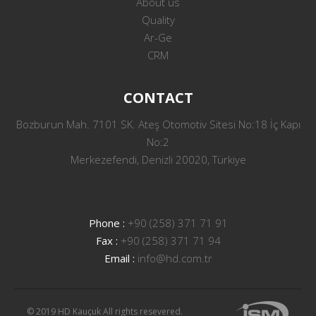
About us
Quality
Ar-Ge
CRM
CONTACT
Bozburun Mah. 7101 SK. Ateş Otomotiv Sitesi No:18 İç Kapı
No:2
Merkezefendi, Denizli 20020, Türkiye
Phone :
+90 (258) 371 71 91
Fax :
+90 (258) 371 71 94
Email :
info@hd.com.tr
© 2019 HD Kauçuk All rights resevered.