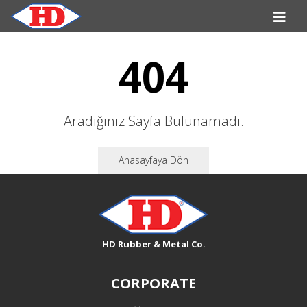
404
Aradığınız Sayfa Bulunamadı.
Anasayfaya Dön
HD Rubber & Metal Co.
CORPORATE