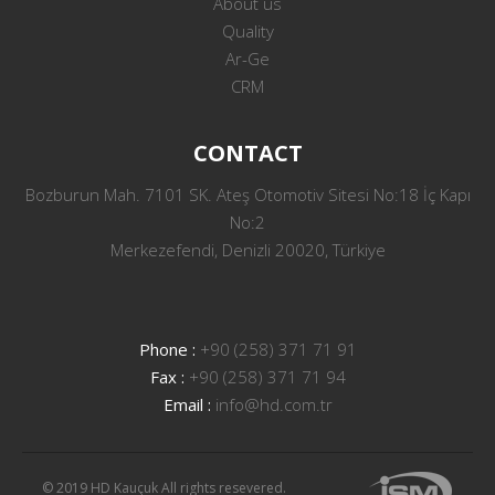
About us
Quality
Ar-Ge
CRM
CONTACT
Bozburun Mah. 7101 SK. Ateş Otomotiv Sitesi No:18 İç Kapı
No:2
Merkezefendi, Denizli 20020, Türkiye
Phone :
+90 (258) 371 71 91
Fax :
+90 (258) 371 71 94
Email :
info@hd.com.tr
© 2019 HD Kauçuk All rights resevered.