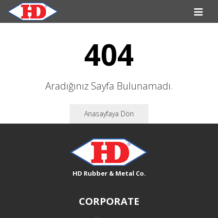
404
Aradığınız Sayfa Bulunamadı.
Anasayfaya Dön
HD Rubber & Metal Co.
CORPORATE