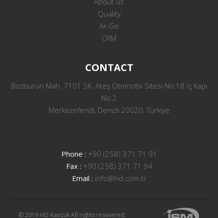
About us
Quality
Ar-Ge
CRM
CONTACT
Bozburun Mah. 7101 SK. Ateş Otomotiv Sitesi No:18 İç Kapı
No:2
Merkezefendi, Denizli 20020, Türkiye
Phone :
+90 (258) 371 71 91
Fax :
+90 (258) 371 71 94
Email :
info@hd.com.tr
© 2019 HD Kauçuk All rights resevered.