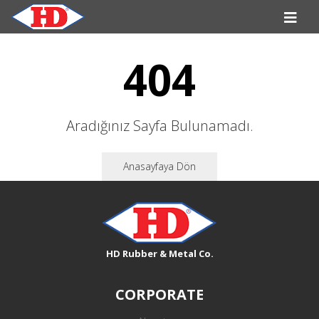
404
Aradığınız Sayfa Bulunamadı.
Anasayfaya Dön
HD Rubber & Metal Co.
CORPORATE