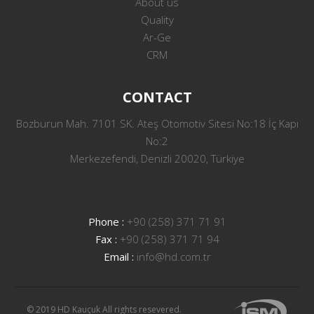
About us
Quality
Ar-Ge
CRM
CONTACT
Bozburun Mah. 7101 SK. Ateş Otomotiv Sitesi No:18 İç Kapı
No:2
Merkezefendi, Denizli 20020, Türkiye
Phone :
+90 (258) 371 71 91
Fax :
+90 (258) 371 71 94
Email :
info@hd.com.tr
© 2019 HD Kauçuk All rights resevered.