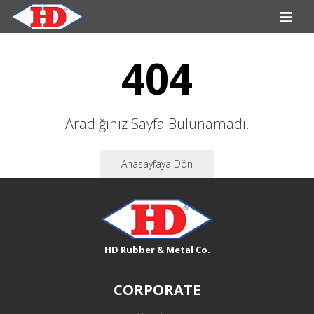
404
Aradığınız Sayfa Bulunamadı.
Anasayfaya Dön
HD Rubber & Metal Co.
CORPORATE