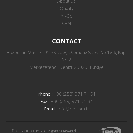
About us
Quality
Ar-Ge
CRM
CONTACT
Bozburun Mah. 7101 SK. Ateş Otomotiv Sitesi No:18 İç Kapı
No:2
Merkezefendi, Denizli 20020, Türkiye
Phone :
+90 (258) 371 71 91
Fax :
+90 (258) 371 71 94
Email :
info@hd.com.tr
© 2019 HD Kauçuk All rights resevered.