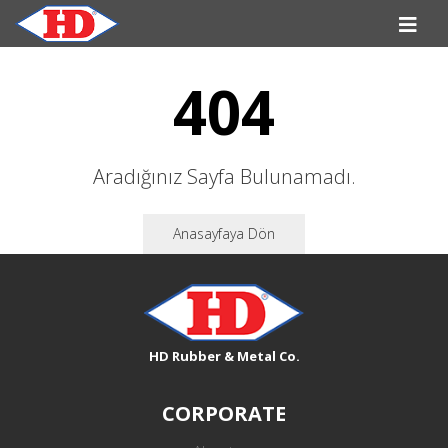
404
Aradığınız Sayfa Bulunamadı.
Anasayfaya Dön
HD Rubber & Metal Co.
CORPORATE