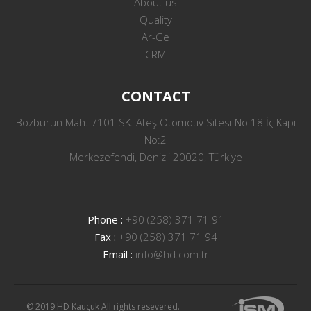
About us
Quality
Ar-Ge
CRM
CONTACT
Bozburun Mah. 7101 SK. Ateş Otomotiv Sitesi No:18 İç Kapı
No:2
Merkezefendi, Denizli 20020, Türkiye
Phone :
+90 (258) 371 71 91
Fax :
+90 (258) 371 71 94
Email :
info@hd.com.tr
© 2019 HD Kauçuk All rights resevered.