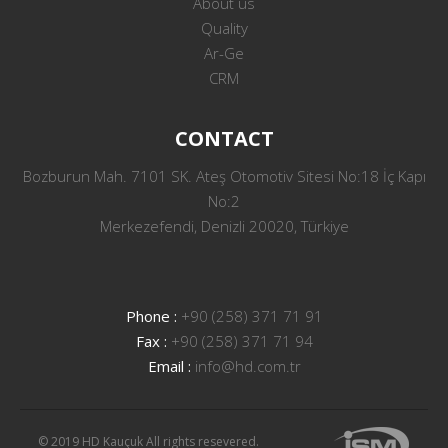
About us
Quality
Ar-Ge
CRM
CONTACT
Bozburun Mah. 7101 SK. Ateş Otomotiv Sitesi No:18 İç Kapı
No:2
Merkezefendi, Denizli 20020, Türkiye
Phone :
+90 (258) 371 71 91
Fax :
+90 (258) 371 71 94
Email :
info@hd.com.tr
© 2019 HD Kauçuk All rights resevered.