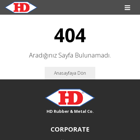
404
Aradığınız Sayfa Bulunamadı.
Anasayfaya Dön
HD Rubber & Metal Co.
CORPORATE