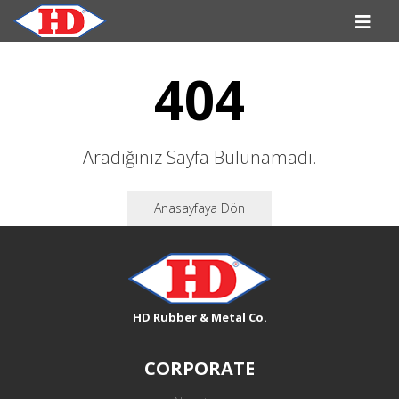
404
Aradığınız Sayfa Bulunamadı.
Anasayfaya Dön
HD Rubber & Metal Co.
CORPORATE