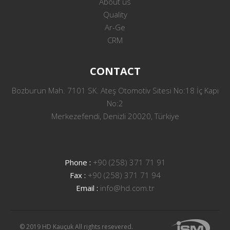
About us
Quality
Ar-Ge
CRM
CONTACT
Bozburun Mah. 7101 SK. Ateş Otomotiv Sitesi No:18 İç Kapı
No:2
Merkezefendi, Denizli 20020, Türkiye
Phone :
+90 (258) 371 71 91
Fax :
+90 (258) 371 71 94
Email :
info@hd.com.tr
© 2019 HD Kauçuk All rights resevered.