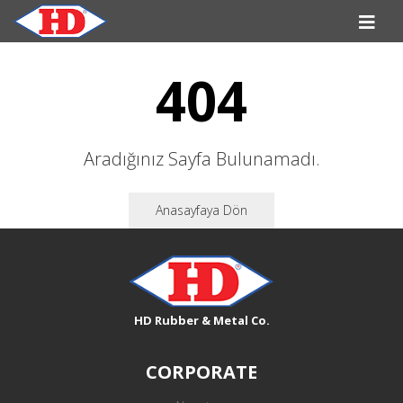
404
Aradığınız Sayfa Bulunamadı.
Anasayfaya Dön
HD Rubber & Metal Co.
CORPORATE