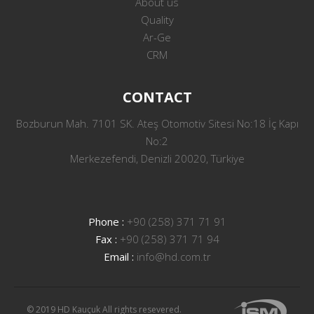
About us
Quality
Ar-Ge
CRM
CONTACT
Bozburun Mah. 7101 SK. Ateş Otomotiv Sitesi No:18 İç Kapı
No:2
Merkezefendi, Denizli 20020, Türkiye
Phone :
+90 (258) 371 71 91
Fax :
+90 (258) 371 71 94
Email :
info@hd.com.tr
© 2019 HD Kauçuk All rights resevered.