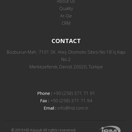
About us
Quality
Ar-Ge
CRM
CONTACT
Bozburun Mah. 7101 SK. Ateş Otomotiv Sitesi No:18 İç Kapı
No:2
Merkezefendi, Denizli 20020, Türkiye
Phone :
+90 (258) 371 71 91
Fax :
+90 (258) 371 71 94
Email :
info@hd.com.tr
© 2019 HD Kauçuk All rights resevered.