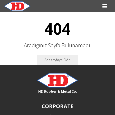
404
Aradığınız Sayfa Bulunamadı.
Anasayfaya Dön
HD Rubber & Metal Co.
CORPORATE