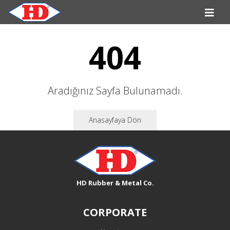
404
Aradığınız Sayfa Bulunamadı.
Anasayfaya Dön
HD Rubber & Metal Co.
CORPORATE