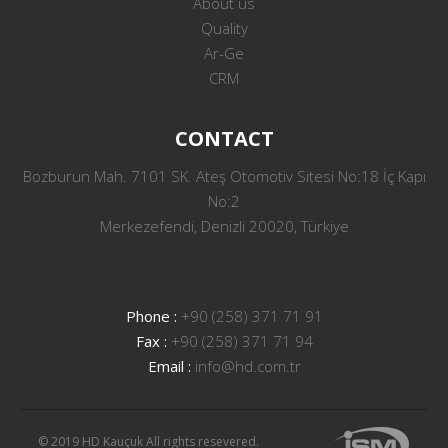
About us
Quality
Ar-Ge
CRM
CONTACT
Bozburun Mah. 7101 SK. Ateş Otomotiv Sitesi No:18 İç Kapı
No:2
Merkezefendi, Denizli 20020, Türkiye
Phone :
+90 (258) 371 71 91
Fax :
+90 (258) 371 71 94
Email :
info@hd.com.tr
© 2019 HD Kauçuk All rights resevered.