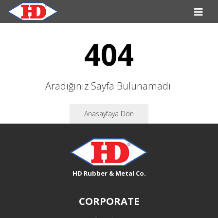
404
Aradığınız Sayfa Bulunamadı.
Anasayfaya Dön
HD Rubber & Metal Co.
CORPORATE