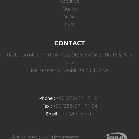
About us
Quality
Ar-Ge
CRM
CONTACT
Bozburun Mah. 7101 SK. Ateş Otomotiv Sitesi No:18 İç Kapı
No:2
Merkezefendi, Denizli 20020, Türkiye
Phone :
+90 (258) 371 71 91
Fax :
+90 (258) 371 71 94
Email :
info@hd.com.tr
© 2019 HD Kauçuk All rights resevered.