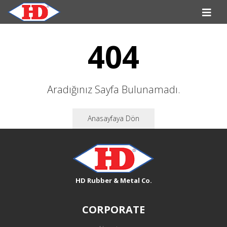
404
Aradığınız Sayfa Bulunamadı.
Anasayfaya Dön
HD Rubber & Metal Co.
CORPORATE