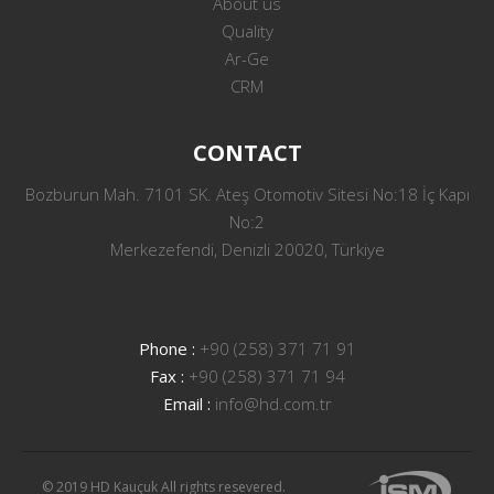
About us
Quality
Ar-Ge
CRM
CONTACT
Bozburun Mah. 7101 SK. Ateş Otomotiv Sitesi No:18 İç Kapı
No:2
Merkezefendi, Denizli 20020, Türkiye
Phone :
+90 (258) 371 71 91
Fax :
+90 (258) 371 71 94
Email :
info@hd.com.tr
© 2019 HD Kauçuk All rights resevered.