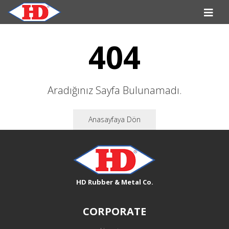
404
Aradığınız Sayfa Bulunamadı.
Anasayfaya Dön
HD Rubber & Metal Co.
CORPORATE