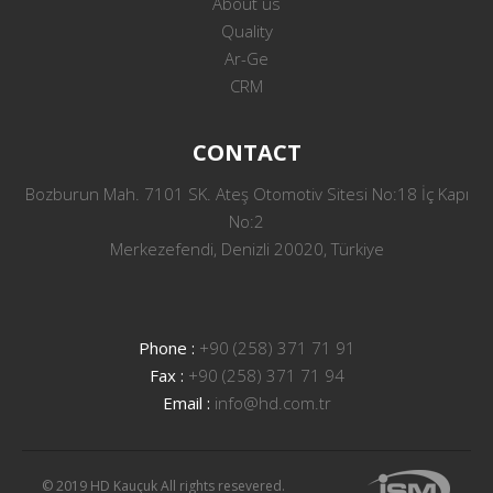
About us
Quality
Ar-Ge
CRM
CONTACT
Bozburun Mah. 7101 SK. Ateş Otomotiv Sitesi No:18 İç Kapı
No:2
Merkezefendi, Denizli 20020, Türkiye
Phone :
+90 (258) 371 71 91
Fax :
+90 (258) 371 71 94
Email :
info@hd.com.tr
© 2019 HD Kauçuk All rights resevered.