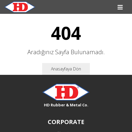
404
Aradığınız Sayfa Bulunamadı.
Anasayfaya Dön
HD Rubber & Metal Co.
CORPORATE