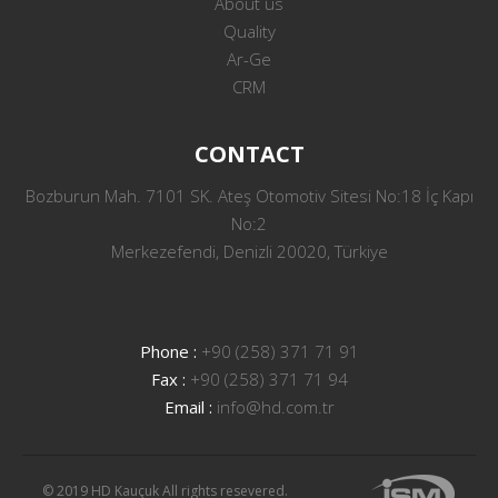
About us
Quality
Ar-Ge
CRM
CONTACT
Bozburun Mah. 7101 SK. Ateş Otomotiv Sitesi No:18 İç Kapı
No:2
Merkezefendi, Denizli 20020, Türkiye
Phone :
+90 (258) 371 71 91
Fax :
+90 (258) 371 71 94
Email :
info@hd.com.tr
© 2019 HD Kauçuk All rights resevered.