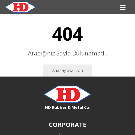
404
Aradığınız Sayfa Bulunamadı.
Anasayfaya Dön
HD Rubber & Metal Co.
CORPORATE