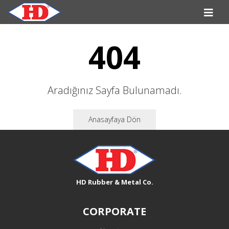
404
Aradığınız Sayfa Bulunamadı.
Anasayfaya Dön
HD Rubber & Metal Co.
CORPORATE