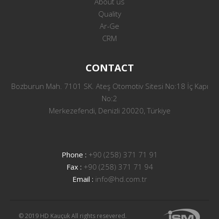
About us
Quality
Ar-Ge
CRM
CONTACT
Bozburun Mah. 7101 SK. Ateş Otomotiv Sitesi No:18 İç Kapı
No:2
Merkezefendi, Denizli 20020, Türkiye
Phone :
+90 (258) 371 71 91
Fax :
+90 (258) 371 71 94
Email :
info@hd.com.tr
© 2019 HD Kauçuk All rights resevered.