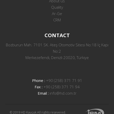
About us
Quality
Ar-Ge
CRM
CONTACT
Bozburun Mah. 7101 SK. Ateş Otomotiv Sitesi No:18 İç Kapı
No:2
Merkezefendi, Denizli 20020, Türkiye
Phone :
+90 (258) 371 71 91
Fax :
+90 (258) 371 71 94
Email :
info@hd.com.tr
© 2019 HD Kauçuk All rights resevered.