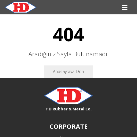
404
Aradığınız Sayfa Bulunamadı.
Anasayfaya Dön
HD Rubber & Metal Co.
CORPORATE