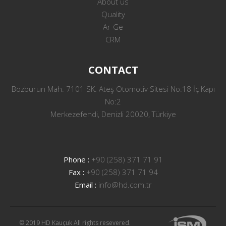
About us
Quality
Ar-Ge
CRM
CONTACT
Bozburun Mah. 7101 SK. Ateş Otomotiv Sitesi No:18 İç Kapı
No:2
Merkezefendi, Denizli 20020, Türkiye
Phone :
+90 (258) 371 71 91
Fax :
+90 (258) 371 71 94
Email :
info@hd.com.tr
© 2019 HD Kauçuk All rights resevered.