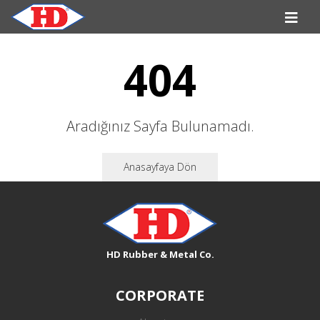
404
Aradığınız Sayfa Bulunamadı.
Anasayfaya Dön
HD Rubber & Metal Co.
CORPORATE