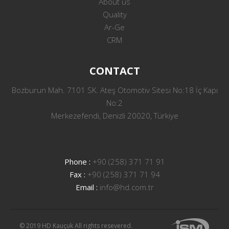
About us
Quality
Ar-Ge
CRM
CONTACT
Bozburun Mah. 7101 SK. Ateş Otomotiv Sitesi No:18 İç Kapı
No:2
Merkezefendi, Denizli 20020, Türkiye
Phone :
+90 (258) 371 71 91
Fax :
+90 (258) 371 71 94
Email :
info@hd.com.tr
© 2019 HD Kauçuk All rights resevered.