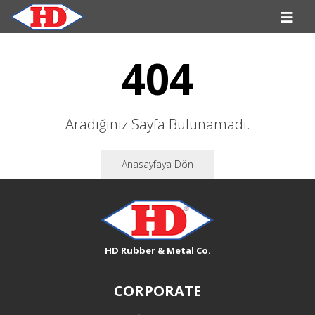
404
Aradığınız Sayfa Bulunamadı.
Anasayfaya Dön
HD Rubber & Metal Co.
CORPORATE