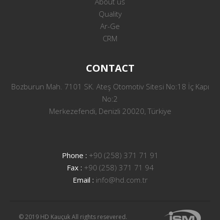
About us
Quality
Ar-Ge
CRM
CONTACT
Bozburun Mah. 7101 SK. Ateş Otomotiv Sitesi No:18 İç Kapı
No:2
Merkezefendi, Denizli 20020, Türkiye
Phone :
+90 (258) 371 71 91
Fax :
+90 (258) 371 71 94
Email :
info@hd.com.tr
© 2019 HD Kauçuk All rights resevered.