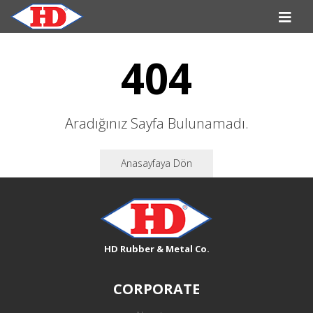
404
Aradığınız Sayfa Bulunamadı.
Anasayfaya Dön
HD Rubber & Metal Co.
CORPORATE