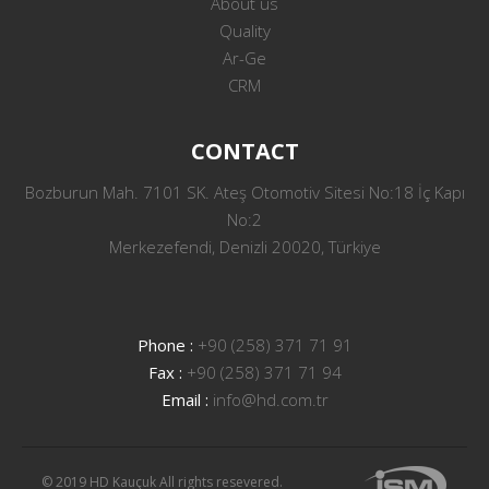
About us
Quality
Ar-Ge
CRM
CONTACT
Bozburun Mah. 7101 SK. Ateş Otomotiv Sitesi No:18 İç Kapı
No:2
Merkezefendi, Denizli 20020, Türkiye
Phone :
+90 (258) 371 71 91
Fax :
+90 (258) 371 71 94
Email :
info@hd.com.tr
© 2019 HD Kauçuk All rights resevered.