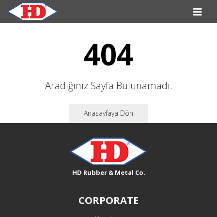
404
Aradığınız Sayfa Bulunamadı.
Anasayfaya Dön
HD Rubber & Metal Co.
CORPORATE