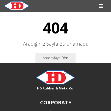
404
Aradığınız Sayfa Bulunamadı.
Anasayfaya Dön
HD Rubber & Metal Co.
CORPORATE