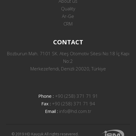
About us
Quality
Ar-Ge
CRM
CONTACT
Bozburun Mah. 7101 SK. Ateş Otomotiv Sitesi No:18 İç Kapı
No:2
Merkezefendi, Denizli 20020, Türkiye
Phone :
+90 (258) 371 71 91
Fax :
+90 (258) 371 71 94
Email :
info@hd.com.tr
© 2019 HD Kauçuk All rights resevered.