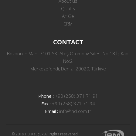
About us
Quality
Ar-Ge
CRM
CONTACT
Bozburun Mah. 7101 SK. Ateş Otomotiv Sitesi No:18 İç Kapı
No:2
Merkezefendi, Denizli 20020, Türkiye
Phone :
+90 (258) 371 71 91
Fax :
+90 (258) 371 71 94
Email :
info@hd.com.tr
© 2019 HD Kauçuk All rights resevered.