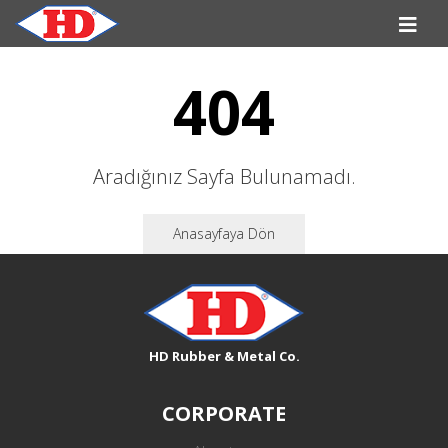
404
Aradığınız Sayfa Bulunamadı.
Anasayfaya Dön
HD Rubber & Metal Co.
CORPORATE