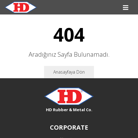
404
Aradığınız Sayfa Bulunamadı.
Anasayfaya Dön
HD Rubber & Metal Co.
CORPORATE