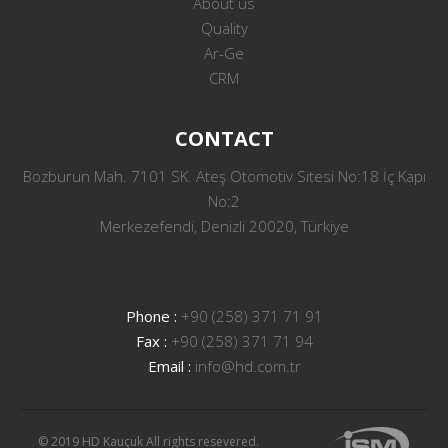
About us
Quality
Ar-Ge
CRM
CONTACT
Bozburun Mah. 7101 SK. Ateş Otomotiv Sitesi No:18 İç Kapı
No:2
Merkezefendi, Denizli 20020, Türkiye
Phone :
+90 (258) 371 71 91
Fax :
+90 (258) 371 71 94
Email :
info@hd.com.tr
© 2019 HD Kauçuk All rights resevered.