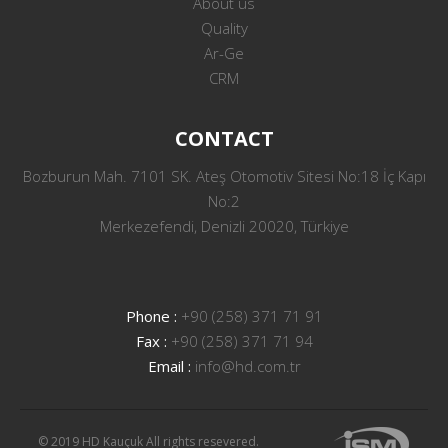
About us
Quality
Ar-Ge
CRM
CONTACT
Bozburun Mah. 7101 SK. Ateş Otomotiv Sitesi No:18 İç Kapı
No:2
Merkezefendi, Denizli 20020, Türkiye
Phone :
+90 (258) 371 71 91
Fax :
+90 (258) 371 71 94
Email :
info@hd.com.tr
© 2019 HD Kauçuk All rights resevered.