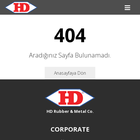
404
Aradığınız Sayfa Bulunamadı.
Anasayfaya Dön
HD Rubber & Metal Co.
CORPORATE