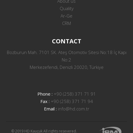
About us
Quality
Ar-Ge
CRM
CONTACT
Bozburun Mah. 7101 SK. Ateş Otomotiv Sitesi No:18 İç Kapı
No:2
Merkezefendi, Denizli 20020, Türkiye
Phone :
+90 (258) 371 71 91
Fax :
+90 (258) 371 71 94
Email :
info@hd.com.tr
© 2019 HD Kauçuk All rights resevered.