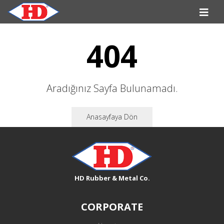
404
Aradığınız Sayfa Bulunamadı.
Anasayfaya Dön
HD Rubber & Metal Co.
CORPORATE