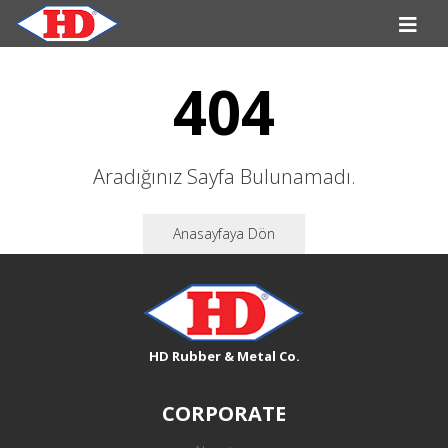
404
Aradığınız Sayfa Bulunamadı.
Anasayfaya Dön
HD Rubber & Metal Co.
CORPORATE