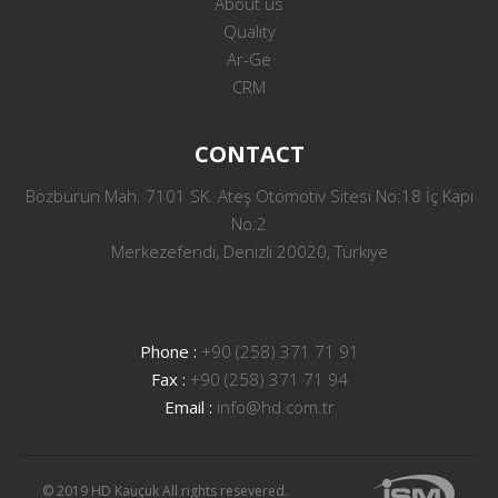
About us
Quality
Ar-Ge
CRM
CONTACT
Bozburun Mah. 7101 SK. Ateş Otomotiv Sitesi No:18 İç Kapı
No:2
Merkezefendi, Denizli 20020, Türkiye
Phone :
+90 (258) 371 71 91
Fax :
+90 (258) 371 71 94
Email :
info@hd.com.tr
© 2019 HD Kauçuk All rights resevered.