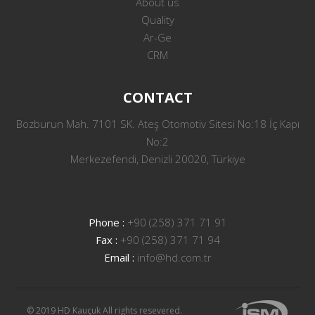
About us
Quality
Ar-Ge
CRM
CONTACT
Bozburun Mah. 7101 SK. Ateş Otomotiv Sitesi No:18 İç Kapı
No:2
Merkezefendi, Denizli 20020, Türkiye
Phone :
+90 (258) 371 71 91
Fax :
+90 (258) 371 71 94
Email :
info@hd.com.tr
© 2019 HD Kauçuk All rights resevered.