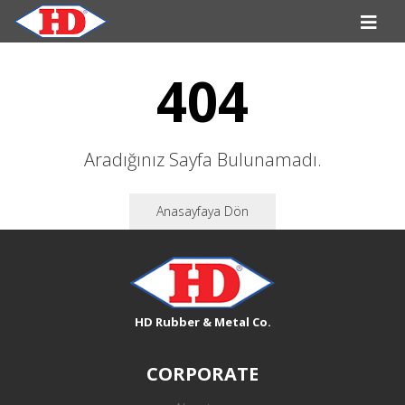
404
Aradığınız Sayfa Bulunamadı.
Anasayfaya Dön
HD Rubber & Metal Co.
CORPORATE