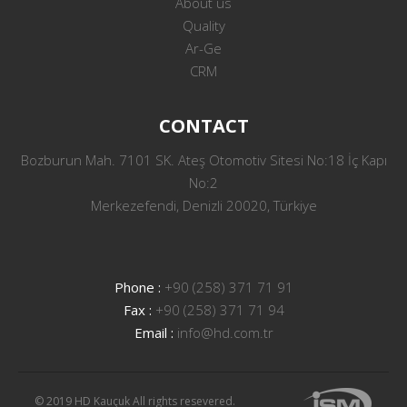
About us
Quality
Ar-Ge
CRM
CONTACT
Bozburun Mah. 7101 SK. Ateş Otomotiv Sitesi No:18 İç Kapı
No:2
Merkezefendi, Denizli 20020, Türkiye
Phone :
+90 (258) 371 71 91
Fax :
+90 (258) 371 71 94
Email :
info@hd.com.tr
© 2019 HD Kauçuk All rights resevered.