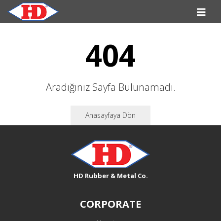
404
Aradığınız Sayfa Bulunamadı.
Anasayfaya Dön
HD Rubber & Metal Co.
CORPORATE