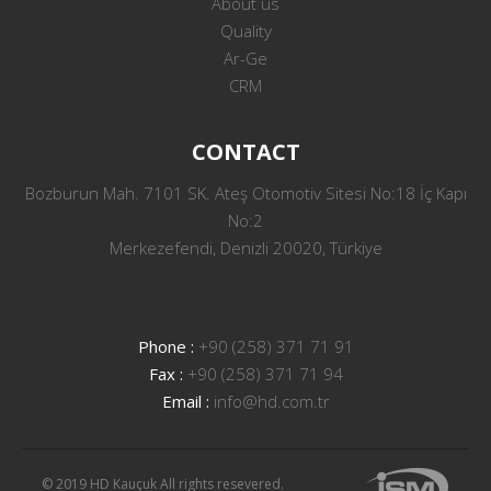
About us
Quality
Ar-Ge
CRM
CONTACT
Bozburun Mah. 7101 SK. Ateş Otomotiv Sitesi No:18 İç Kapı
No:2
Merkezefendi, Denizli 20020, Türkiye
Phone :
+90 (258) 371 71 91
Fax :
+90 (258) 371 71 94
Email :
info@hd.com.tr
© 2019 HD Kauçuk All rights resevered.