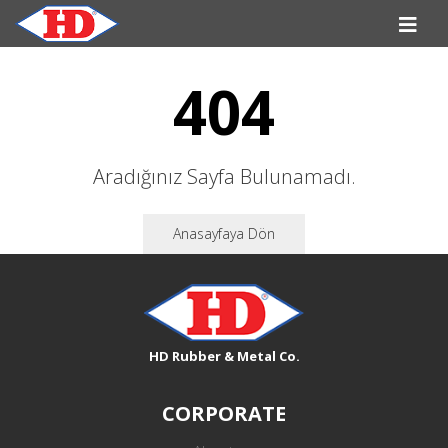
404
Aradığınız Sayfa Bulunamadı.
Anasayfaya Dön
HD Rubber & Metal Co.
CORPORATE