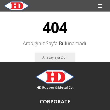
404
Aradığınız Sayfa Bulunamadı.
Anasayfaya Dön
HD Rubber & Metal Co.
CORPORATE