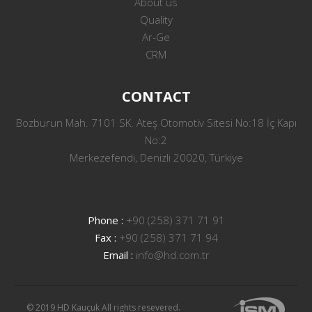
About us
Quality
Ar-Ge
CRM
CONTACT
Bozburun Mah. 7101 SK. Ateş Otomotiv Sitesi No:18 İç Kapı
No:2
Merkezefendi, Denizli 20020, Türkiye
Phone :
+90 (258) 371 71 91
Fax :
+90 (258) 371 71 94
Email :
info@hd.com.tr
© 2019 HD Kauçuk All rights resevered.