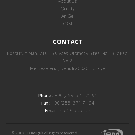
About us
Quality
Ar-Ge
CRM
CONTACT
Bozburun Mah. 7101 SK. Ateş Otomotiv Sitesi No:18 İç Kapı
No:2
Merkezefendi, Denizli 20020, Türkiye
Phone :
+90 (258) 371 71 91
Fax :
+90 (258) 371 71 94
Email :
info@hd.com.tr
© 2019 HD Kauçuk All rights resevered.