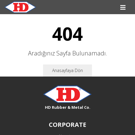
404
Aradığınız Sayfa Bulunamadı.
Anasayfaya Dön
HD Rubber & Metal Co.
CORPORATE