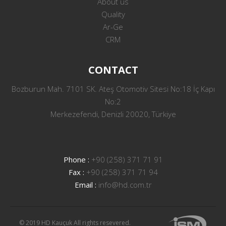
About us
Quality
Ar-Ge
CRM
CONTACT
Bozburun Mah. 7101 SK. Ateş Otomotiv Sitesi No:18 İç Kapı
No:2
Merkezefendi, Denizli 20020, Türkiye
Phone :
+90 (258) 371 71 91
Fax :
+90 (258) 371 71 94
Email :
info@hd.com.tr
© 2019 HD Kauçuk All rights resevered.