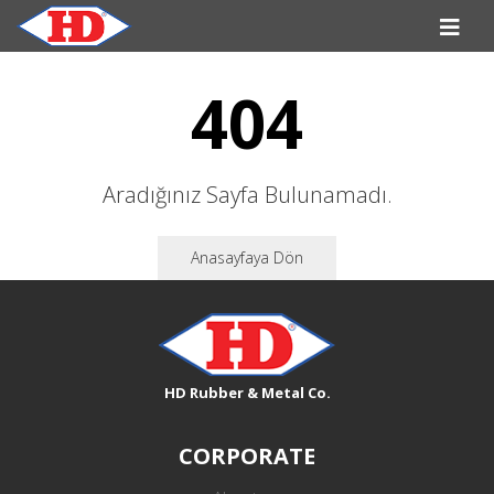
404
Aradığınız Sayfa Bulunamadı.
Anasayfaya Dön
HD Rubber & Metal Co.
CORPORATE