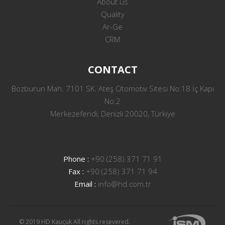
About us
Quality
Ar-Ge
CRM
CONTACT
Bozburun Mah. 7101 SK. Ateş Otomotiv Sitesi No:18 İç Kapı
No:2
Merkezefendi, Denizli 20020, Türkiye
Phone :
+90 (258) 371 71 91
Fax :
+90 (258) 371 71 94
Email :
info@hd.com.tr
© 2019 HD Kauçuk All rights resevered.