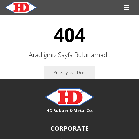
404
Aradığınız Sayfa Bulunamadı.
Anasayfaya Dön
HD Rubber & Metal Co.
CORPORATE