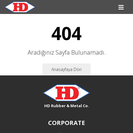
404
Aradığınız Sayfa Bulunamadı.
Anasayfaya Dön
HD Rubber & Metal Co.
CORPORATE