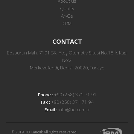
About us
Quality
Ar-Ge
CRM
CONTACT
Bozburun Mah. 7101 SK. Ateş Otomotiv Sitesi No:18 İç Kapı
No:2
Merkezefendi, Denizli 20020, Türkiye
Phone :
+90 (258) 371 71 91
Fax :
+90 (258) 371 71 94
Email :
info@hd.com.tr
© 2019 HD Kauçuk All rights resevered.