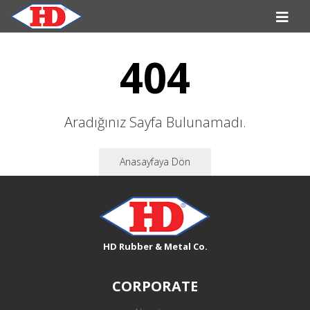
404
Aradığınız Sayfa Bulunamadı.
Anasayfaya Dön
HD Rubber & Metal Co.
CORPORATE