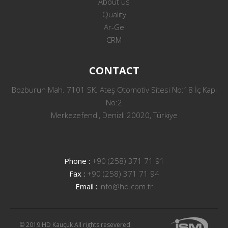
About us
Quality
Ar-Ge
CRM
CONTACT
Bozburun Mah. 7101 SK. Ateş Otomotiv Sitesi No:18 İç Kapı
No:2
Merkezefendi, Denizli 20020, Türkiye
Phone :
+90 (258) 371 71 91
Fax :
+90 (258) 371 71 94
Email :
info@hd.com.tr
© 2019 HD Kauçuk All rights resevered.