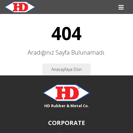
404
Aradığınız Sayfa Bulunamadı.
Anasayfaya Dön
HD Rubber & Metal Co.
CORPORATE