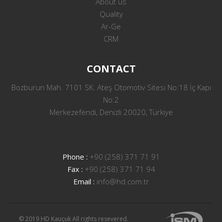
About us
Quality
Ar-Ge
CRM
CONTACT
Bozburun Mah. 7101 SK. Ateş Otomotiv Sitesi No:18 İç Kapı
No:2
Merkezefendi, Denizli 20020, Türkiye
Phone :
+90 (258) 371 71 91
Fax :
+90 (258) 371 71 94
Email :
info@hd.com.tr
© 2019 HD Kauçuk All rights resevered.