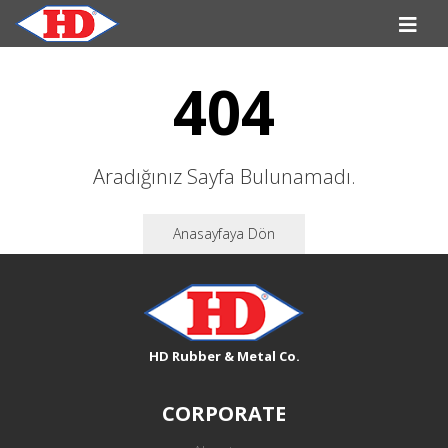
404
Aradığınız Sayfa Bulunamadı.
Anasayfaya Dön
HD Rubber & Metal Co.
CORPORATE