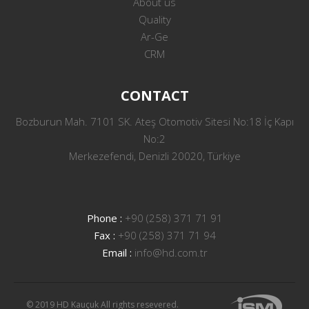
About us
Quality
Ar-Ge
CRM
CONTACT
Bozburun Mah. 7101 SK. Ateş Otomotiv Sitesi No:18 İç Kapı
No:2
Merkezefendi, Denizli 20020, Türkiye
Phone :
+90 (258) 371 71 91
Fax :
+90 (258) 371 71 94
Email :
info@hd.com.tr
© 2019 HD Kauçuk All rights resevered.