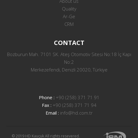
About us
Quality
Ar-Ge
CRM
CONTACT
Bozburun Mah. 7101 SK. Ateş Otomotiv Sitesi No:18 İç Kapı
No:2
Merkezefendi, Denizli 20020, Türkiye
Phone :
+90 (258) 371 71 91
Fax :
+90 (258) 371 71 94
Email :
info@hd.com.tr
© 2019 HD Kauçuk All rights resevered.