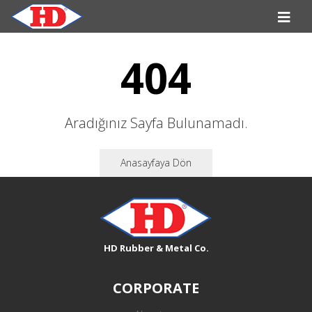
404
Aradığınız Sayfa Bulunamadı.
Anasayfaya Dön
HD Rubber & Metal Co.
CORPORATE