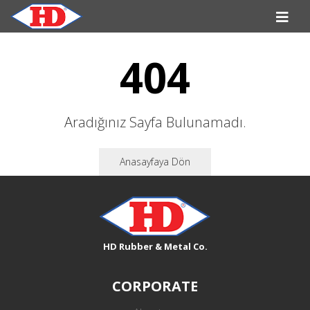
404
Aradığınız Sayfa Bulunamadı.
Anasayfaya Dön
HD Rubber & Metal Co.
CORPORATE