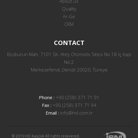
About us
Quality
Ar-Ge
CRM
CONTACT
Bozburun Mah. 7101 SK. Ateş Otomotiv Sitesi No:18 İç Kapı
No:2
Merkezefendi, Denizli 20020, Türkiye
Phone :
+90 (258) 371 71 91
Fax :
+90 (258) 371 71 94
Email :
info@hd.com.tr
© 2019 HD Kauçuk All rights resevered.