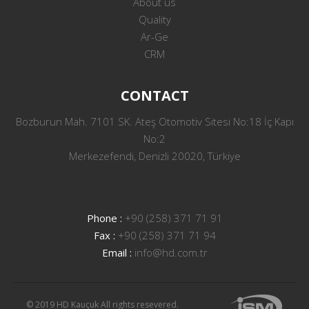
About us
Quality
Ar-Ge
CRM
CONTACT
Bozburun Mah. 7101 SK. Ateş Otomotiv Sitesi No:18 İç Kapı
No:2
Merkezefendi, Denizli 20020, Türkiye
Phone :
+90 (258) 371 71 91
Fax :
+90 (258) 371 71 94
Email :
info@hd.com.tr
© 2019 HD Kauçuk All rights resevered.