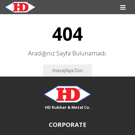
404
Aradığınız Sayfa Bulunamadı.
Anasayfaya Dön
HD Rubber & Metal Co.
CORPORATE