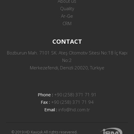
About us
Quality
Ar-Ge
CRM
CONTACT
Bozburun Mah. 7101 SK. Ateş Otomotiv Sitesi No:18 İç Kapı
No:2
Merkezefendi, Denizli 20020, Türkiye
Phone :
+90 (258) 371 71 91
Fax :
+90 (258) 371 71 94
Email :
info@hd.com.tr
© 2019 HD Kauçuk All rights resevered.