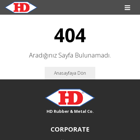
404
Aradığınız Sayfa Bulunamadı.
Anasayfaya Dön
HD Rubber & Metal Co.
CORPORATE