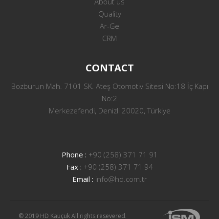
About us
Quality
Ar-Ge
CRM
CONTACT
Bozburun Mah. 7101 SK. Ateş Otomotiv Sitesi No:18 İç Kapı
No:2
Merkezefendi, Denizli 20020, Türkiye
Phone :
+90 (258) 371 71 91
Fax :
+90 (258) 371 71 94
Email :
info@hd.com.tr
© 2019 HD Kauçuk All rights resevered.