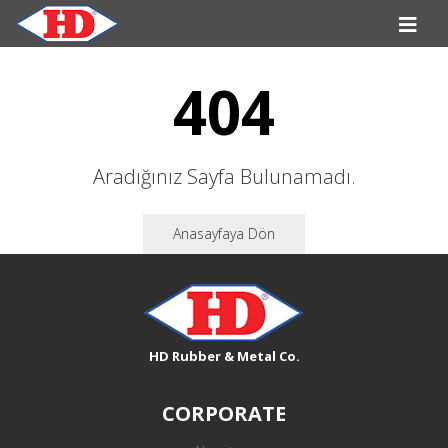
404
Aradığınız Sayfa Bulunamadı.
Anasayfaya Dön
HD Rubber & Metal Co.
CORPORATE