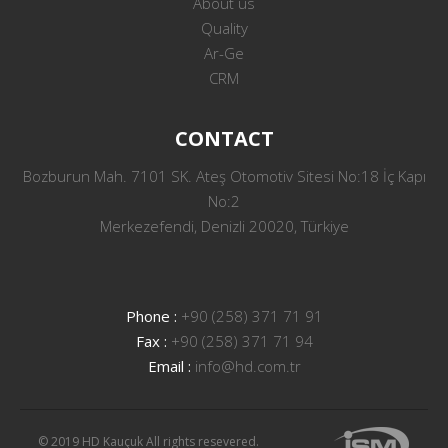
About us
Quality
Ar-Ge
CRM
CONTACT
Bozburun Mah. 7101 SK. Ateş Otomotiv Sitesi No:18 İç Kapı
No:2
Merkezefendi, Denizli 20020, Türkiye
Phone :
+90 (258) 371 71 91
Fax :
+90 (258) 371 71 94
Email :
info@hd.com.tr
© 2019 HD Kauçuk All rights resevered.