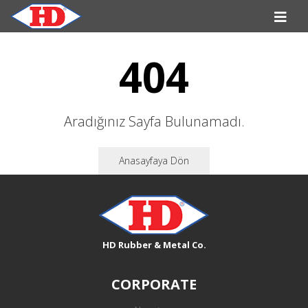
404
Aradığınız Sayfa Bulunamadı.
Anasayfaya Dön
HD Rubber & Metal Co.
CORPORATE