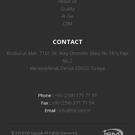
About us
Quality
Ar-Ge
CRM
CONTACT
Bozburun Mah. 7101 SK. Ateş Otomotiv Sitesi No:18 İç Kapı
No:2
Merkezefendi, Denizli 20020, Türkiye
Phone :
+90 (258) 371 71 91
Fax :
+90 (258) 371 71 94
Email :
info@hd.com.tr
© 2019 HD Kauçuk All rights resevered.