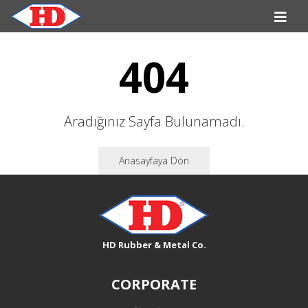
404
Aradığınız Sayfa Bulunamadı.
Anasayfaya Dön
HD Rubber & Metal Co.
CORPORATE