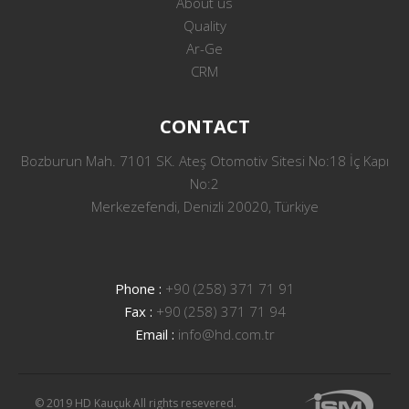
About us
Quality
Ar-Ge
CRM
CONTACT
Bozburun Mah. 7101 SK. Ateş Otomotiv Sitesi No:18 İç Kapı
No:2
Merkezefendi, Denizli 20020, Türkiye
Phone :
+90 (258) 371 71 91
Fax :
+90 (258) 371 71 94
Email :
info@hd.com.tr
© 2019 HD Kauçuk All rights resevered.