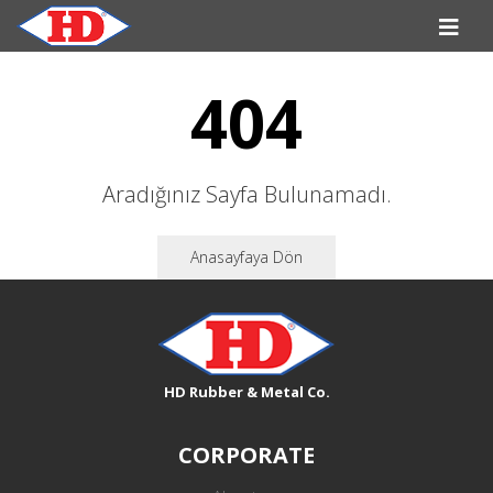
404
Aradığınız Sayfa Bulunamadı.
Anasayfaya Dön
HD Rubber & Metal Co.
CORPORATE