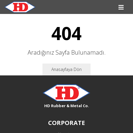
404
Aradığınız Sayfa Bulunamadı.
Anasayfaya Dön
HD Rubber & Metal Co.
CORPORATE