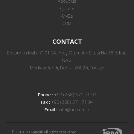
About us
Quality
Ar-Ge
CRM
CONTACT
Bozburun Mah. 7101 SK. Ateş Otomotiv Sitesi No:18 İç Kapı
No:2
Merkezefendi, Denizli 20020, Türkiye
Phone :
+90 (258) 371 71 91
Fax :
+90 (258) 371 71 94
Email :
info@hd.com.tr
© 2019 HD Kauçuk All rights resevered.