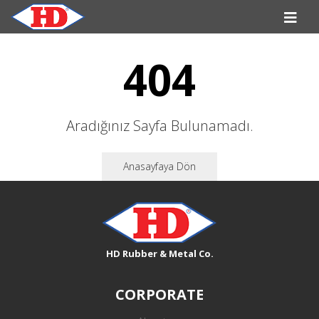
404
Aradığınız Sayfa Bulunamadı.
Anasayfaya Dön
HD Rubber & Metal Co.
CORPORATE