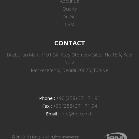
About us
Quality
Ar-Ge
CRM
CONTACT
Bozburun Mah. 7101 SK. Ateş Otomotiv Sitesi No:18 İç Kapı
No:2
Merkezefendi, Denizli 20020, Türkiye
Phone :
+90 (258) 371 71 91
Fax :
+90 (258) 371 71 94
Email :
info@hd.com.tr
© 2019 HD Kauçuk All rights resevered.