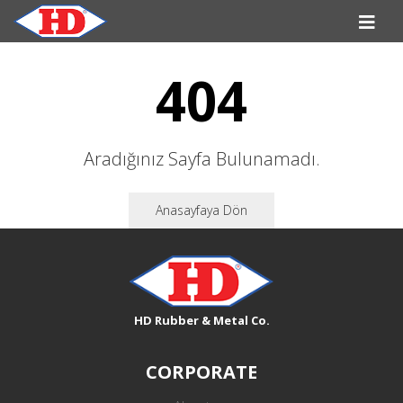
404
Aradığınız Sayfa Bulunamadı.
Anasayfaya Dön
HD Rubber & Metal Co.
CORPORATE