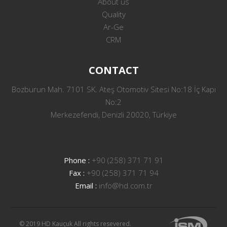
About us
Quality
Ar-Ge
CRM
CONTACT
Bozburun Mah. 7101 SK. Ateş Otomotiv Sitesi No:18 İç Kapı
No:2
Merkezefendi, Denizli 20020, Türkiye
Phone :
+90 (258) 371 71 91
Fax :
+90 (258) 371 71 94
Email :
info@hd.com.tr
© 2019 HD Kauçuk All rights resevered.